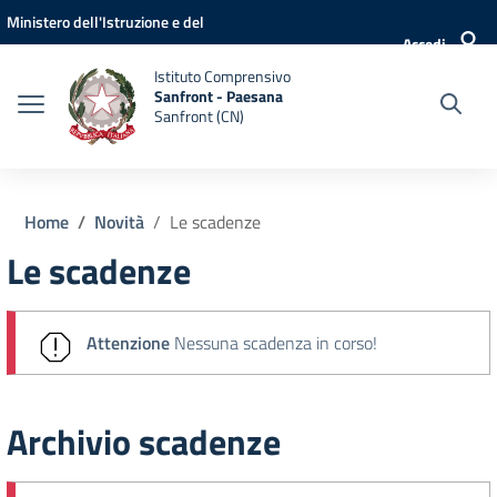
Vai ai contenuti
Vai al menu di navigazione
Vai al footer
Ministero dell'Istruzione e del
Accedi
Merito
Istituto Comprensivo
Sanfront - Paesana
Sanfront (CN)
Home
Novità
Le scadenze
Le scadenze
Attenzione
Nessuna scadenza in corso!
Archivio scadenze