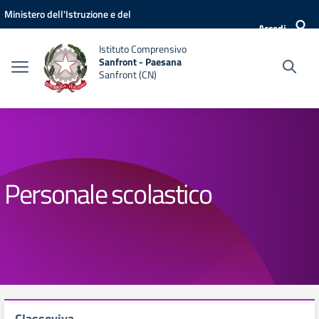
Vai ai contenuti
Vai al menu di navigazione
Vai al footer
Ministero dell'Istruzione e del
Accedi
Merito
Istituto Comprensivo
Sanfront - Paesana
Sanfront (CN)
Personale scolastico
Classeviva