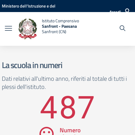
Vai ai contenuti
Vai al menu di navigazione
Vai al footer
Ministero dell'Istruzione e del
Accedi
Merito
Istituto Comprensivo
Sanfront - Paesana
Sanfront (CN)
La scuola in numeri
Dati relativi all'ultimo anno, riferiti al totale di tutti i
plessi dell'istituto.
487
Numero