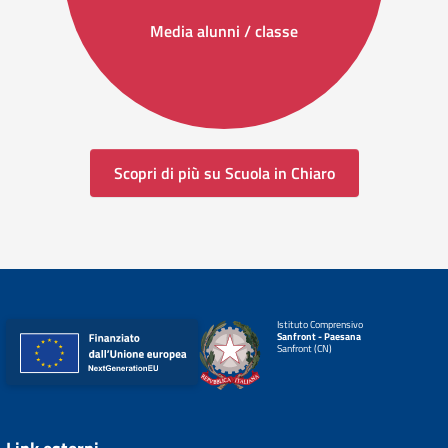
Media alunni / classe
Scopri di più su Scuola in Chiaro
Istituto Comprensivo
Sanfront - Paesana
Sanfront (CN)