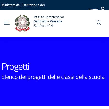
Vai ai contenuti
Vai al menu di navigazione
Vai al footer
Ministero dell'Istruzione e del
Accedi
Merito
Istituto Comprensivo
Sanfront - Paesana
Sanfront (CN)
Progetti
Elenco dei progetti delle classi della scuola