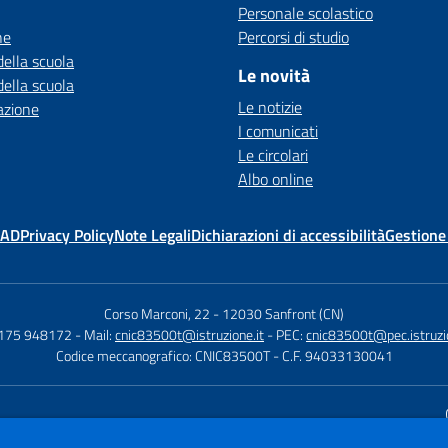
Personale scolastico
ne
Percorsi di studio
della scuola
Le novità
della scuola
Le notizie
azione
I comunicati
Le circolari
Albo online
MAD
Privacy Policy
Note Legali
Dichiarazioni di accessibilità
Gestione
Corso Marconi, 22
-
12030 Sanfront (CN)
0175 948172
- Mail:
cnic83500t@istruzione.it
- PEC:
cnic83500t@pec.istruzio
Codice meccanografico: CNIC83500T
- C.F. 94033130041
Sito w