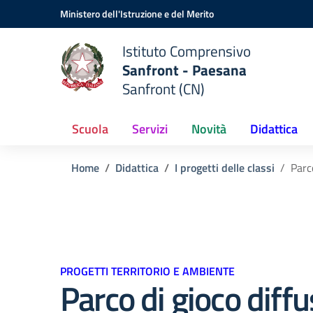
Vai ai contenuti
Vai al menu di navigazione
Vai al footer
Ministero dell'Istruzione e del Merito
Istituto Comprensivo
Sanfront - Paesana
Sanfront (CN)
Scuola
Servizi
Novità
Didattica
Home
Didattica
I progetti delle classi
Parc
PROGETTI TERRITORIO E AMBIENTE
Parco di gioco diff