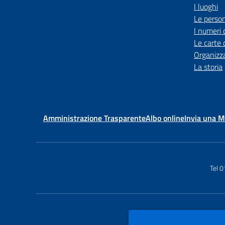
I luoghi
Le perso
I numeri 
Le carte 
Organizz
La storia
Amministrazione Trasparente
Albo online
Invia una 
Tel 