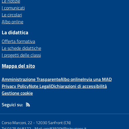
Le notizie
I comunicati
Le circolari
Albo online
La didattica
Offerta formativa
Le schede didattiche
I progetti delle classi
Mappa del sito
Amministrazione Trasparente
Albo online
Invia una MAD
Privacy Policy
Note Legali
Dichiarazioni di accessibilità
Gestione cookie
Seguici su:
Corso Marconi, 22
-
12030 Sanfront (CN)
Tel 0175 948172
- Mail:
cnic83500t@istruzione.it