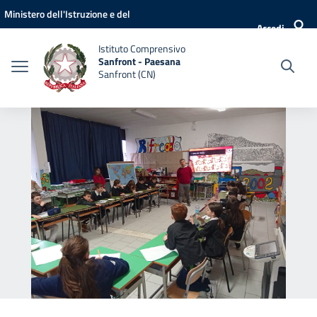
Vai ai contenuti
Vai al menu di navigazione
Vai al footer
Ministero dell'Istruzione e del
Accedi
Merito
Istituto Comprensivo
Sanfront - Paesana
Sanfront (CN)