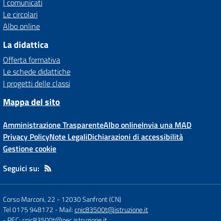
I comunicati
Le circolari
Albo online
La didattica
Offerta formativa
Le schede didattiche
I progetti delle classi
Mappa del sito
Amministrazione Trasparente
Albo online
Invia una MAD
Privacy Policy
Note Legali
Dichiarazioni di accessibilità
Gestione cookie
Seguici su:
Corso Marconi, 22
-
12030 Sanfront (CN)
Tel 0175 948172
- Mail:
cnic83500t@istruzione.it
- PEC:
cnic83500t@pec.istruzione.it