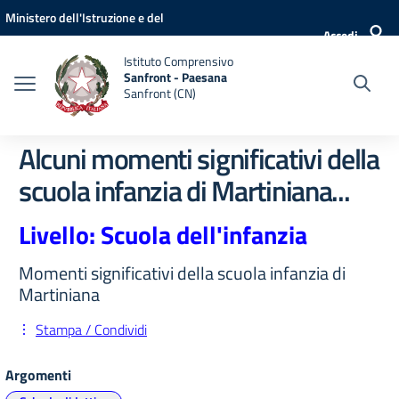
Vai ai contenuti
Vai al menu di navigazione
Vai al footer
Ministero dell'Istruzione e del
Accedi
Merito
Istituto Comprensivo
Sanfront - Paesana
Sanfront (CN)
Alcuni momenti significativi della
scuola infanzia di Martiniana...
Livello: Scuola dell'infanzia
Momenti significativi della scuola infanzia di
Martiniana
Stampa / Condividi
Argomenti