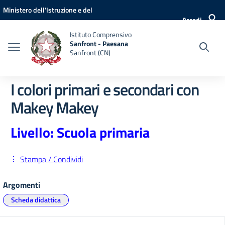
Vai ai contenuti
Vai al menu di navigazione
Vai al footer
Ministero dell'Istruzione e del
Accedi
Merito
Istituto Comprensivo
Sanfront - Paesana
Sanfront (CN)
I colori primari e secondari con
Makey Makey
Livello: Scuola primaria
Stampa / Condividi
Argomenti
Scheda didattica