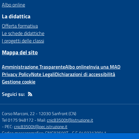
Albo online
La didattica
Offerta formativa
Le schede didattiche
I progetti delle classi
Mappa del sito
Amministrazione Trasparente
Albo online
Invia una MAD
Privacy Policy
Note Legali
Dichiarazioni di accessibilità
Gestione cookie
Seguici su:
Corso Marconi, 22
-
12030 Sanfront (CN)
Tel 0175 948172
- Mail:
cnic83500t@istruzione.it
- PEC:
cnic83500t@pec.istruzione.it
Codice meccanografico: CNIC83500T
- C.F. 94033130041