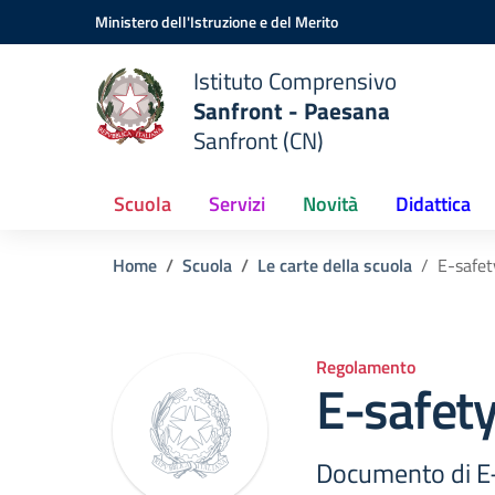
Vai ai contenuti
Vai al menu di navigazione
Vai al footer
Ministero dell'Istruzione e del Merito
Istituto Comprensivo
Sanfront - Paesana
Sanfront (CN)
Scuola
Servizi
Novità
Didattica
Home
Scuola
Le carte della scuola
E-safet
Regolamento
E-safety
Documento di E-