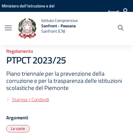
Vai ai contenuti
Vai al menu di navigazione
Vai al footer
Ministero dell'Istruzione e del
Accedi
Merito
Istituto Comprensivo
Sanfront - Paesana
Sanfront (CN)
Regolamento
PTPCT 2023/25
Piano triennale per la prevenzione della
corruzione e per la trasparenza delle istituzioni
scolastiche del Piemonte
Stampa / Condividi
Argomenti
Le carte