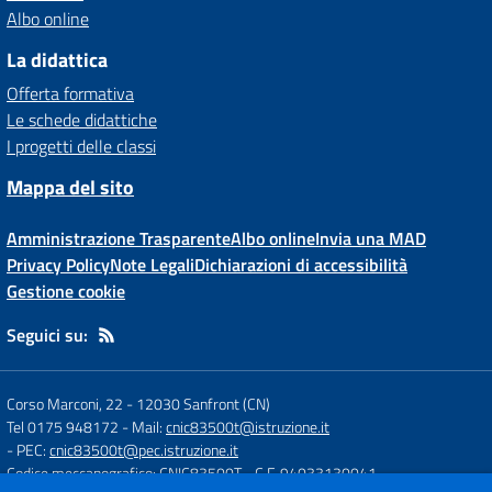
Albo online
La didattica
Offerta formativa
Le schede didattiche
I progetti delle classi
Mappa del sito
Amministrazione Trasparente
Albo online
Invia una MAD
Privacy Policy
Note Legali
Dichiarazioni di accessibilità
Gestione cookie
Seguici su:
Corso Marconi, 22
-
12030 Sanfront (CN)
Tel 0175 948172
- Mail:
cnic83500t@istruzione.it
- PEC:
cnic83500t@pec.istruzione.it
Codice meccanografico: CNIC83500T
- C.F. 94033130041