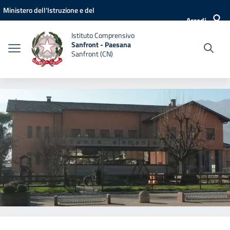
Vai ai contenuti
Vai al menu di navigazione
Vai al footer
Ministero dell'Istruzione e del
Accedi
Merito
Istituto Comprensivo
Sanfront - Paesana
Sanfront (CN)