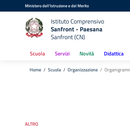
Vai ai contenuti
Vai al menu di navigazione
Vai al footer
Ministero dell'Istruzione e del Merito
Istituto Comprensivo
Sanfront - Paesana
Sanfront (CN)
Scuola
Servizi
Novità
Didattica
Home
Scuola
Organizzazione
Organigram
ALTRO