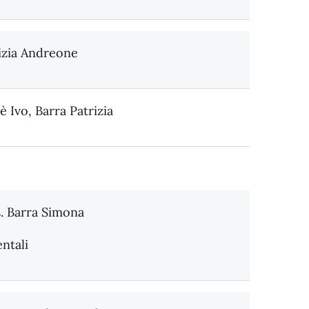
rizia Andreone
è Ivo, Barra Patrizia
s. Barra Simona
ntali