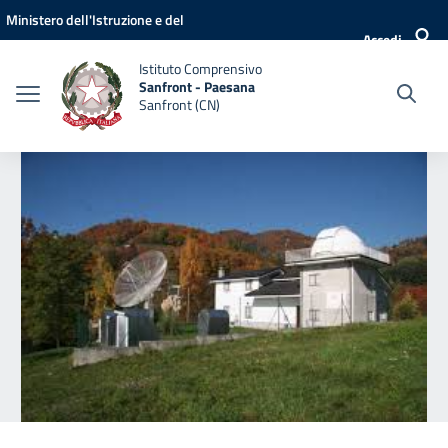
Vai ai contenuti
Vai al menu di navigazione
Vai al footer
Ministero dell'Istruzione e del
Accedi
Merito
Istituto Comprensivo
Sanfront - Paesana
Sanfront (CN)