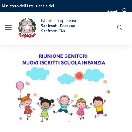
Vai ai contenuti
Vai al menu di navigazione
Vai al footer
Ministero dell'Istruzione e del
Accedi
Merito
Istituto Comprensivo
Sanfront - Paesana
Sanfront (CN)