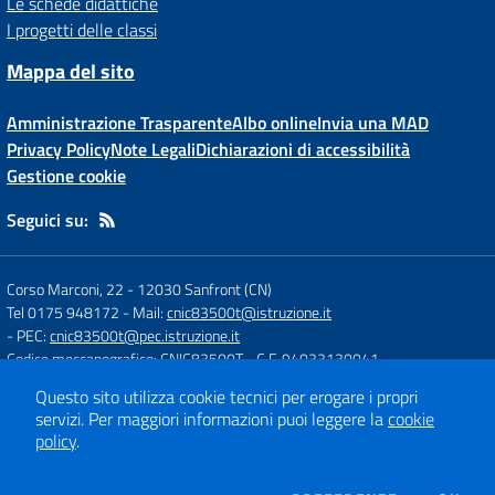
Le schede didattiche
I progetti delle classi
Mappa del sito
Amministrazione Trasparente
Albo online
Invia una MAD
Privacy Policy
Note Legali
Dichiarazioni di accessibilità
Gestione cookie
Seguici su:
Corso Marconi, 22
-
12030 Sanfront (CN)
Tel 0175 948172
- Mail:
cnic83500t@istruzione.it
- PEC:
cnic83500t@pec.istruzione.it
Codice meccanografico: CNIC83500T
- C.F. 94033130041
Questo sito utilizza cookie tecnici per erogare i propri
servizi.
Per maggiori informazioni puoi leggere la
cookie
Concept & Design by
Designers Italia
policy
.
Sito web realizzato con CMS
SCUOLASTICO