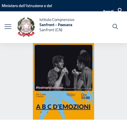
Vai ai contenuti
Vai al menu di navigazione
Vai al footer
Ministero dell'Istruzione e del
Accedi
Merito
Istituto Comprensivo
Sanfront - Paesana
Sanfront (CN)