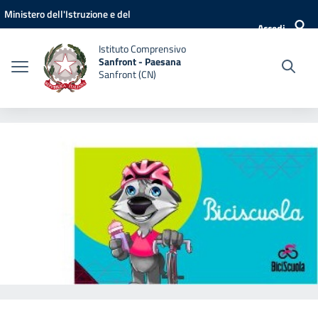
Vai ai contenuti
Vai al menu di navigazione
Vai al footer
Ministero dell'Istruzione e del
Accedi
Merito
Istituto Comprensivo
Sanfront - Paesana
Sanfront (CN)