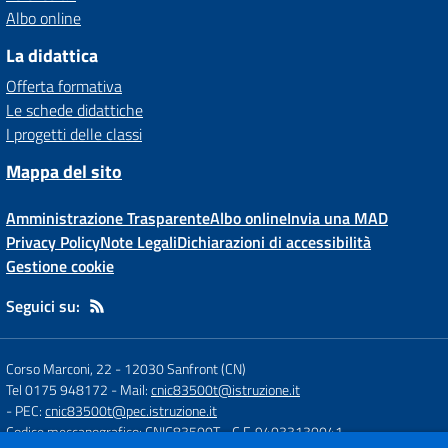
Albo online
La didattica
Offerta formativa
Le schede didattiche
I progetti delle classi
Mappa del sito
Amministrazione Trasparente
Albo online
Invia una MAD
Privacy Policy
Note Legali
Dichiarazioni di accessibilità
Gestione cookie
Seguici su:
Corso Marconi, 22
-
12030 Sanfront (CN)
Tel 0175 948172
- Mail:
cnic83500t@istruzione.it
- PEC:
cnic83500t@pec.istruzione.it
Codice meccanografico: CNIC83500T
- C.F. 94033130041