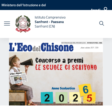
Vai ai contenuti
Vai al menu di navigazione
Vai al footer
Ministero dell'Istruzione e del
Accedi
Merito
Istituto Comprensivo
Sanfront - Paesana
Sanfront (CN)