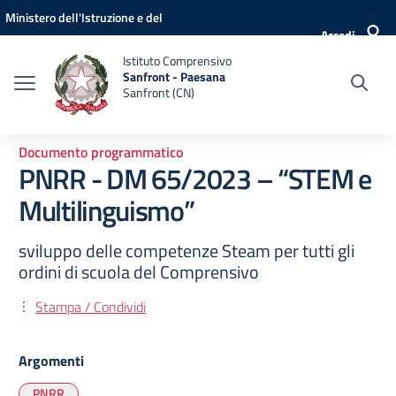
Vai ai contenuti
Vai al menu di navigazione
Vai al footer
Ministero dell'Istruzione e del
Accedi
Merito
Istituto Comprensivo
Sanfront - Paesana
Sanfront (CN)
Documento programmatico
PNRR - DM 65/2023 – “STEM e
Multilinguismo”
sviluppo delle competenze Steam per tutti gli
ordini di scuola del Comprensivo
Stampa / Condividi
Argomenti
PNRR