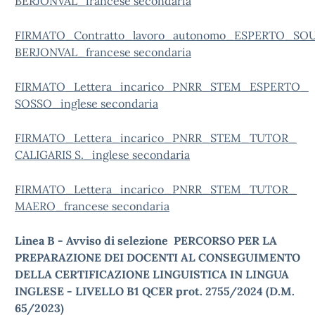
BERJONVAL_francese secondaria
FIRMATO_Contratto_lavoro_autonomo_ESPERTO_SOU
BERJONVAL_francese secondaria
FIRMATO_Lettera_incarico_PNRR_STEM_ESPERTO_
SOSSO_inglese secondaria
FIRMATO_Lettera_incarico_PNRR_STEM_TUTOR_
CALIGARIS S._inglese secondaria
FIRMATO_Lettera_incarico_PNRR_STEM_TUTOR_
MAERO_francese secondaria
Linea B - Avviso di selezione
PERCORSO PER LA
PREPARAZIONE DEI DOCENTI AL CONSEGUIMENTO
DELLA CERTIFICAZIONE LINGUISTICA IN LINGUA
INGLESE - LIVELLO B1 QCER prot. 2755/2024 (D.M.
65/2023)