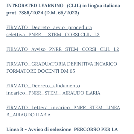
INTEGRATED LEARNING (CLIL) in lingua italiana
prot. 7886/2024 (D.M. 65/2023)
FIRMATO_Decreto_avvio_procedura
selettiva_PNRR__STEM_CORSI CLIL_L2
FIRMATO_Avviso_PNRR_STEM_CORSI_CLIL_L2
FIRMATO_GRADUATORIA DEFINITIVA INCARICO
FORMATORE DOCENTI DM 65
FIRMATO_Decreto_affidamento
incarico_PNRR_STEM_ AIRAUDO ILARIA
FIRMATO_Lettera_incarico_PNRR_STEM_LINEA
B_AIRAUDO ILARIA
Linea B - Avviso di selezione
PERCORSO PER LA