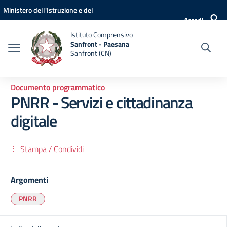
Vai ai contenuti
Vai al menu di navigazione
Vai al footer
Ministero dell'Istruzione e del
Accedi
Merito
Istituto Comprensivo
Sanfront - Paesana
Sanfront (CN)
Documento programmatico
PNRR - Servizi e cittadinanza
digitale
Stampa / Condividi
Argomenti
PNRR