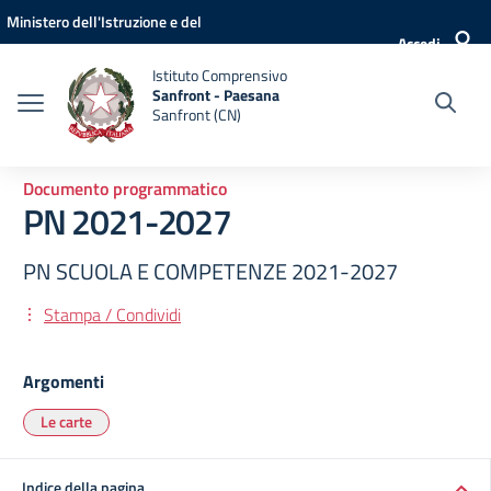
Vai ai contenuti
Vai al menu di navigazione
Vai al footer
Ministero dell'Istruzione e del
Accedi
Merito
Istituto Comprensivo
Sanfront - Paesana
Sanfront (CN)
Documento programmatico
PN 2021-2027
PN SCUOLA E COMPETENZE 2021-2027
Stampa / Condividi
Argomenti
Le carte
Indice della pagina