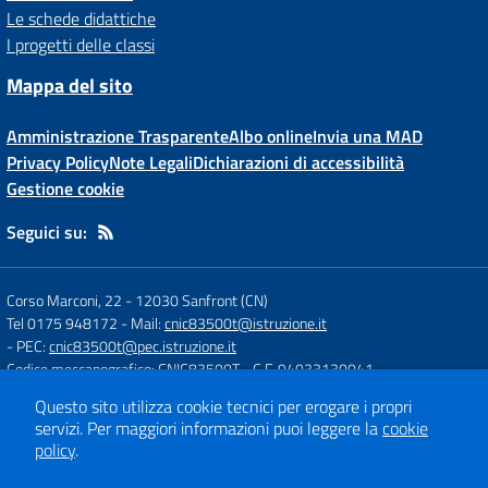
Le schede didattiche
I progetti delle classi
Mappa del sito
Amministrazione Trasparente
Albo online
Invia una MAD
Privacy Policy
Note Legali
Dichiarazioni di accessibilità
Gestione cookie
Seguici su:
Corso Marconi, 22
-
12030 Sanfront (CN)
Tel 0175 948172
- Mail:
cnic83500t@istruzione.it
- PEC:
cnic83500t@pec.istruzione.it
Codice meccanografico: CNIC83500T
- C.F. 94033130041
Questo sito utilizza cookie tecnici per erogare i propri
servizi.
Per maggiori informazioni puoi leggere la
cookie
Concept & Design by
Designers Italia
policy
.
Sito web realizzato con CMS
SCUOLASTICO