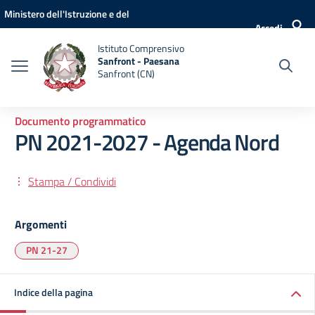
Vai ai contenuti
Vai al menu di navigazione
Vai al footer
Ministero dell'Istruzione e del
Accedi
Merito
Istituto Comprensivo
Sanfront - Paesana
Sanfront (CN)
Documento programmatico
PN 2021-2027 - Agenda Nord
Stampa / Condividi
Argomenti
PN 21-27
Indice della pagina