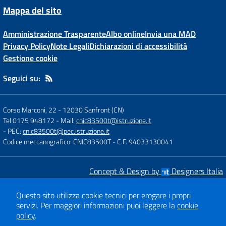
Mappa del sito
Amministrazione Trasparente
Albo online
Invia una MAD
Privacy Policy
Note Legali
Dichiarazioni di accessibilità
Gestione cookie
Seguici su:
Corso Marconi, 22
-
12030 Sanfront (CN)
Tel 0175 948172
- Mail:
cnic83500t@istruzione.it
- PEC:
cnic83500t@pec.istruzione.it
Codice meccanografico: CNIC83500T
- C.F. 94033130041
Concept & Design by
Designers Italia
Sito web realizzato con CMS
SCUOLASTICO
Questo sito utilizza cookie tecnici per erogare i propri
servizi.
Per maggiori informazioni puoi leggere la
cookie
policy
.