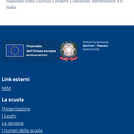
rilasciato sotto
Licenza Creative Commons Attribuzione 4.0
Italia.
Istituto Comprensivo
Sanfront - Paesana
Sanfront (CN)
Link esterni
MIM
La scuola
Presentazione
I luoghi
Le persone
I numeri della scuola