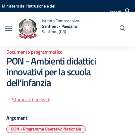
Vai ai contenuti
Vai al menu di navigazione
Vai al footer
Ministero dell'Istruzione e del
Accedi
Merito
Istituto Comprensivo
Sanfront - Paesana
Sanfront (CN)
Documento programmatico
PON - Ambienti didattici
innovativi per la scuola
dell’infanzia
Stampa / Condividi
Argomenti
PON - Programma Operativo Nazionale