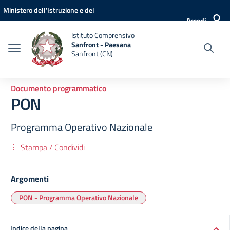
Vai ai contenuti
Vai al menu di navigazione
Vai al footer
Ministero dell'Istruzione e del
Accedi
Merito
Istituto Comprensivo
Sanfront - Paesana
Sanfront (CN)
Documento programmatico
PON
Programma Operativo Nazionale
Stampa / Condividi
Argomenti
PON - Programma Operativo Nazionale
Indice della pagina