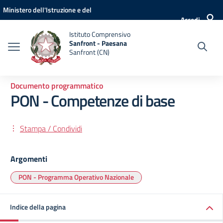
Vai ai contenuti
Vai al menu di navigazione
Vai al footer
Ministero dell'Istruzione e del
Accedi
Merito
Istituto Comprensivo
Sanfront - Paesana
Sanfront (CN)
Documento programmatico
PON - Competenze di base
Stampa / Condividi
Argomenti
PON - Programma Operativo Nazionale
Indice della pagina