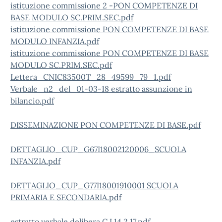
istituzione commissione 2 -PON COMPETENZE DI
BASE MODULO SC.PRIM.SEC.pdf
istituzione commissione PON COMPETENZE DI BASE
MODULO INFANZIA.pdf
istituzione commissione PON COMPETENZE DI BASE
MODULO SC.PRIM.SEC.pdf
Lettera_CNIC83500T_28_49599_79_1.pdf
Verbale_n2_del_01-03-18 estratto assunzione in
bilancio.pdf
DISSEMINAZIONE PON COMPETENZE DI BASE.pdf
DETTAGLIO_CUP_G67I18002120006_SCUOLA
INFANZIA.pdf
DETTAGLIO_CUP_G77I18001910001 SCUOLA
PRIMARIA E SECONDARIA.pdf
estratto verbale delibera C.I.14 2 17.pdf