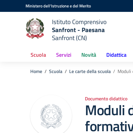
Vai ai contenuti
Vai al menu di navigazione
Vai al footer
Ministero dell'Istruzione e del Merito
Istituto Comprensivo
Sanfront - Paesana
Sanfront (CN)
Scuola
Servizi
Novità
Didattica
Home
Scuola
Le carte della scuola
Moduli 
Documento didattico
Moduli 
formati