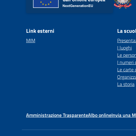
Link esterni
La scuo
MIM
Presenta
I luoghi
Le perso
I numeri 
Le carte 
Organizz
La storia
Amministrazione Trasparente
Albo online
Invia una 