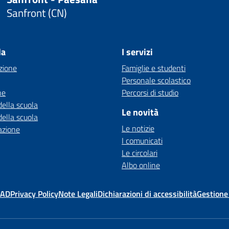
Sanfront (CN)
la
I servizi
zione
Famiglie e studenti
Personale scolastico
ne
Percorsi di studio
della scuola
Le novità
della scuola
Le notizie
azione
I comunicati
Le circolari
Albo online
MAD
Privacy Policy
Note Legali
Dichiarazioni di accessibilità
Gestione