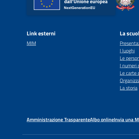
Link esterni
La scuo
MIM
Presenta
I luoghi
Le perso
I numeri 
Le carte 
Organizz
La storia
Amministrazione Trasparente
Albo online
Invia una 