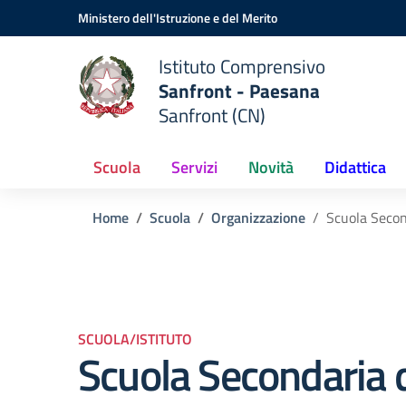
Vai ai contenuti
Vai al menu di navigazione
Vai al footer
Ministero dell'Istruzione e del Merito
Istituto Comprensivo
Sanfront - Paesana
Sanfront (CN)
Scuola
Servizi
Novità
Didattica
Home
Scuola
Organizzazione
Scuola Secon
SCUOLA/ISTITUTO
Scuola Secondaria 