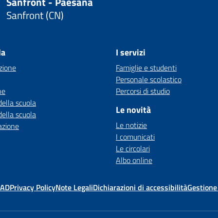
Sanfront - Paesana
Sanfront (CN)
la
I servizi
zione
Famiglie e studenti
Personale scolastico
ne
Percorsi di studio
della scuola
Le novità
della scuola
Le notizie
azione
I comunicati
Le circolari
Albo online
MAD
Privacy Policy
Note Legali
Dichiarazioni di accessibilità
Gestione