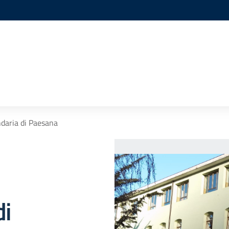
daria di Paesana
di